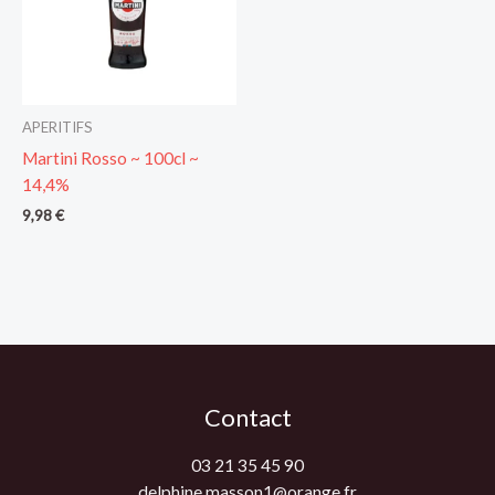
APERITIFS
Martini Rosso ~ 100cl ~
14,4%
9,98
€
Contact
03 21 35 45 90
delphine.masson1@orange.fr