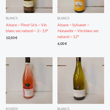
BLANCS
BLANCS
Alsace ~ Pinot Gris ~ Vin
Alsace ~ Sylvaner ~
blanc sec naturel ~ 2~ 13°
Hunawihr ~ Vin blanc sec
naturel ~ 12°
10,50
€
6,00
€
ROSEES
BLANCS