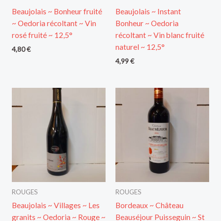
Beaujolais ~ Bonheur fruité
Beaujolais ~ Instant
~ Oedoria récoltant ~ Vin
Bonheur ~ Oedoria
rosé fruité ~ 12,5°
récoltant ~ Vin blanc fruité
naturel ~ 12,5°
4,80
€
4,99
€
ROUGES
ROUGES
Beaujolais ~ Villages ~ Les
Bordeaux ~ Château
granits ~ Oedoria ~ Rouge ~
Beauséjour Puisseguin ~ St