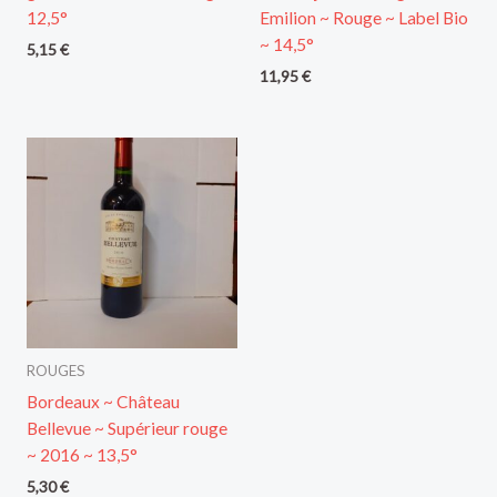
12,5°
Emilion ~ Rouge ~ Label Bio
~ 14,5°
5,15
€
11,95
€
ROUGES
Bordeaux ~ Château
Bellevue ~ Supérieur rouge
~ 2016 ~ 13,5°
5,30
€