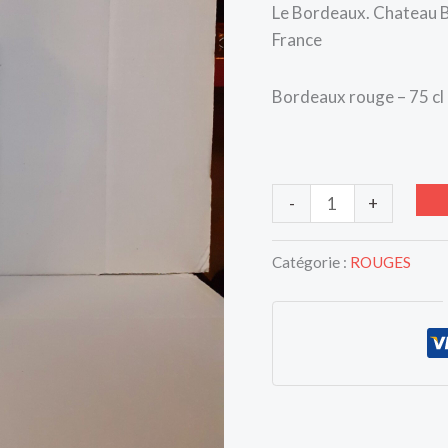
2016
Le Bordeaux. Chateau Be
~
France
13,5°
Bordeaux rouge – 75 cl
-
+
Catégorie :
ROUGES