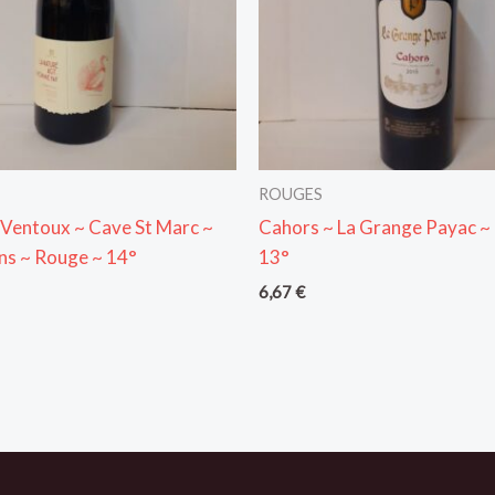
ROUGES
 Ventoux ~ Cave St Marc ~
Cahors ~ La Grange Payac ~
ns ~ Rouge ~ 14°
13°
6,67
€