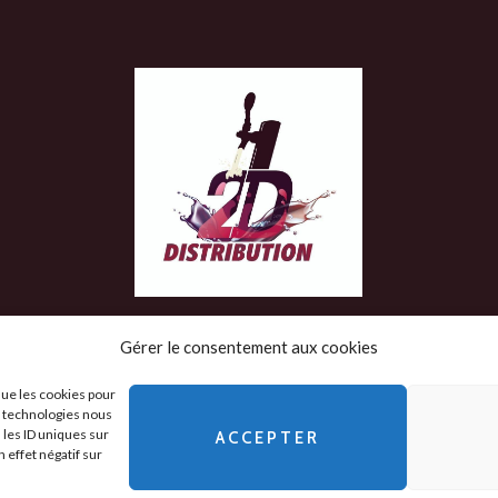
Gérer le consentement aux cookies
que les cookies pour
es technologies nous
 les ID uniques sur
ACCEPTER
 Légales
-
 effet négatif sur