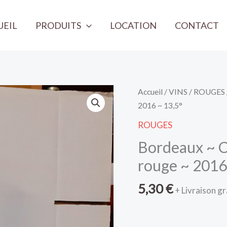
UEIL
PRODUITS
LOCATION
CONTACT
quantité
Accueil
/
VINS
/
ROUGES
de
2016 ~ 13,5°
Bordeaux
ROUGES
~
Bordeaux ~ C
Château
Bellevue
rouge ~ 2016
~
5,30
€
Supérieur
+ Livraison gr
rouge
~