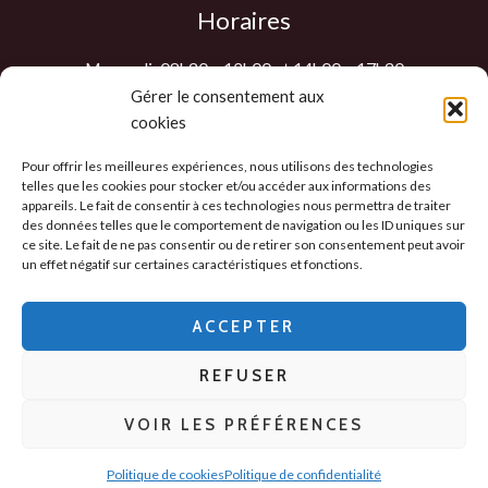
Horaires
Mercredi: 08h30 – 12h00 et 14h00 – 17h30
Jeudi: 08h30 – 12h00 et 14h00 – 17h30
Gérer le consentement aux
cookies
Vendredi: 08h30 – 12h00 et 14h00 – 17h30
Samedi : 9h00 – 12h00
Pour offrir les meilleures expériences, nous utilisons des technologies
Les autres jours sur RDV
telles que les cookies pour stocker et/ou accéder aux informations des
appareils. Le fait de consentir à ces technologies nous permettra de traiter
des données telles que le comportement de navigation ou les ID uniques sur
ce site. Le fait de ne pas consentir ou de retirer son consentement peut avoir
un effet négatif sur certaines caractéristiques et fonctions.
Politique de confidentialité
-
CGV
-
Mentions
Légales
-
ACCEPTER
Politique des cookies
REFUSER
Copyright © 2026 - 2D Distribution
VOIR LES PRÉFÉRENCES
Politique de cookies
Politique de confidentialité