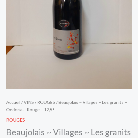
Rouge
~
12,5°
Accueil
/
VINS
/
ROUGES
/ Beaujolais ~ Villages ~ Les granits ~
Oedoria ~ Rouge ~ 12,5°
ROUGES
Beaujolais ~ Villages ~ Les granits