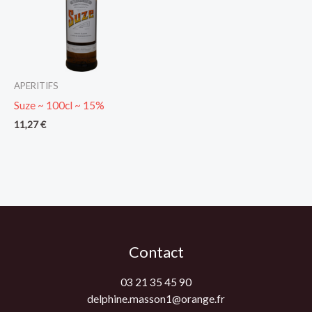
APERITIFS
Suze ~ 100cl ~ 15%
11,27
€
Contact
03 21 35 45 90
delphine.masson1@orange.fr