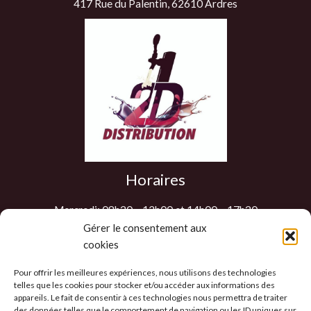
417 Rue du Palentin, 62610 Ardres
Horaires
Mercredi: 08h30 – 12h00 et 14h00 – 17h30
Jeudi: 08h30 – 12h00 et 14h00 – 17h30
Gérer le consentement aux
cookies
Vendredi: 08h30 – 12h00 et 14h00 – 17h30
Samedi : 9h00 – 12h00
Pour offrir les meilleures expériences, nous utilisons des technologies
Les autres jours sur RDV
telles que les cookies pour stocker et/ou accéder aux informations des
appareils. Le fait de consentir à ces technologies nous permettra de traiter
des données telles que le comportement de navigation ou les ID uniques sur