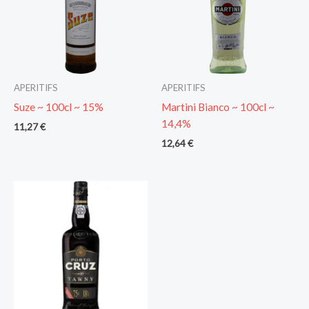
APERITIFS
APERITIFS
Suze ~ 100cl ~ 15%
Martini Bianco ~ 100cl ~
14,4%
11,27
€
12,64
€