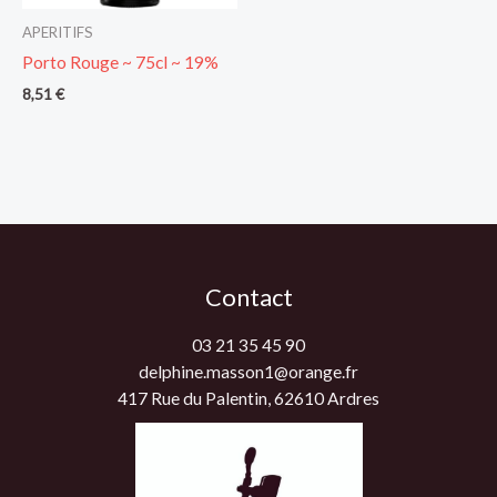
APERITIFS
Porto Rouge ~ 75cl ~ 19%
8,51
€
Contact
03 21 35 45 90
delphine.masson1@orange.fr
417 Rue du Palentin, 62610 Ardres