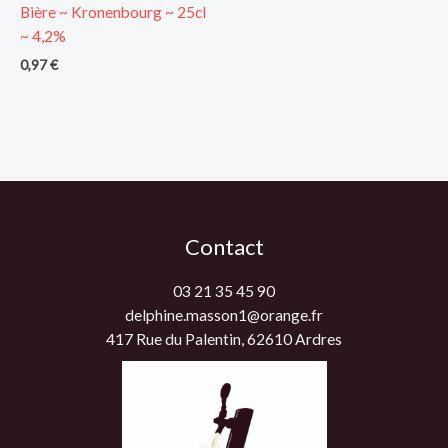
Bière ~ Kronenbourg ~ 25cl
~ 4,2%
0,97
€
Contact
03 21 35 45 90
delphine.masson1@orange.fr
417 Rue du Palentin, 62610 Ardres