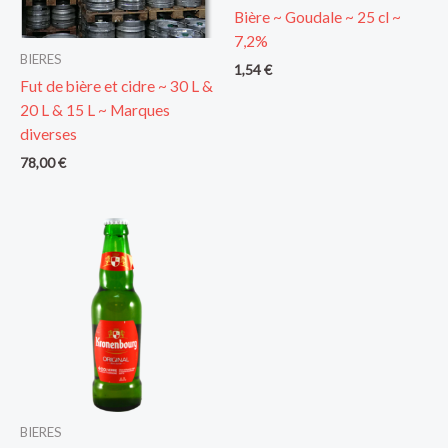
Bière ~ Goudale ~ 25 cl ~
7,2%
BIERES
1,54
€
Fut de bière et cidre ~ 30 L &
20 L & 15 L ~ Marques
diverses
78,00
€
BIERES