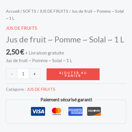
L
Accueil
/
SOFTS
/
JUS DE FRUITS
/ Jus de fruit ~ Pomme ~ Solal
~ 1 L
JUS DE FRUITS
Jus de fruit ~ Pomme ~ Solal ~ 1 L
2,50
€
+ Livraison gratuite
Jus de fruit ~ Pomme ~ Solal ~ 1 L
AJOUTER AU
-
+
PANIER
Catégorie :
JUS DE FRUITS
Paiement sécurisé garanti