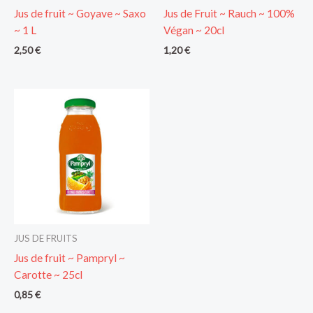
Jus de fruit ~ Goyave ~ Saxo
Jus de Fruit ~ Rauch ~ 100%
~ 1 L
Végan ~ 20cl
2,50
€
1,20
€
JUS DE FRUITS
Jus de fruit ~ Pampryl ~
Carotte ~ 25cl
0,85
€