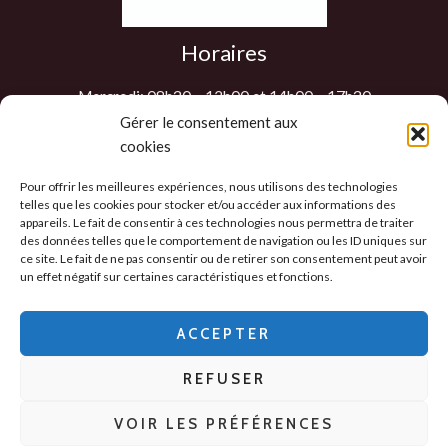
Horaires
Mercredi: 08h30 – 12h00 et 14h00 – 17h30
Jeudi: 08h30 – 12h00 et 14h00 – 17h30
Gérer le consentement aux
cookies
Vendredi: 08h30 – 12h00 et 14h00 – 17h30
Samedi : 9h00 – 12h00
Pour offrir les meilleures expériences, nous utilisons des technologies
Les autres jours sur RDV
telles que les cookies pour stocker et/ou accéder aux informations des
appareils. Le fait de consentir à ces technologies nous permettra de traiter
des données telles que le comportement de navigation ou les ID uniques sur
ce site. Le fait de ne pas consentir ou de retirer son consentement peut avoir
un effet négatif sur certaines caractéristiques et fonctions.
Politique de confidentialité
-
CGV
-
Mentions
Légales
-
ACCEPTER
Politique des cookies
REFUSER
Copyright © 2026 - 2D Distribution
VOIR LES PRÉFÉRENCES