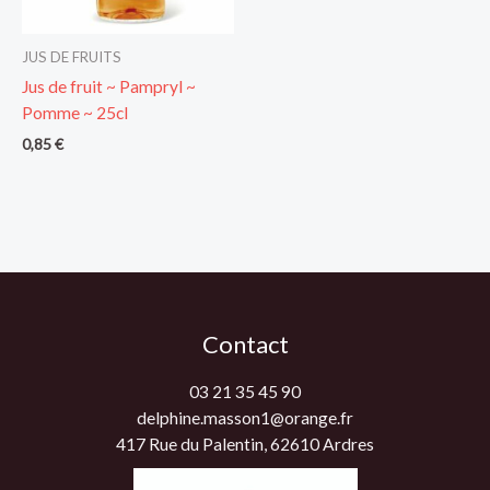
JUS DE FRUITS
Jus de fruit ~ Pampryl ~
Pomme ~ 25cl
0,85
€
Contact
03 21 35 45 90
delphine.masson1@orange.fr
417 Rue du Palentin, 62610 Ardres