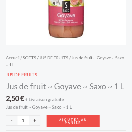
L
Accueil
/
SOFTS
/
JUS DE FRUITS
/ Jus de fruit ~ Goyave ~ Saxo
~ 1 L
JUS DE FRUITS
Jus de fruit ~ Goyave ~ Saxo ~ 1 L
2,50
€
+ Livraison gratuite
Jus de fruit ~ Goyave ~ Saxo ~ 1 L
AJOUTER AU
-
+
PANIER