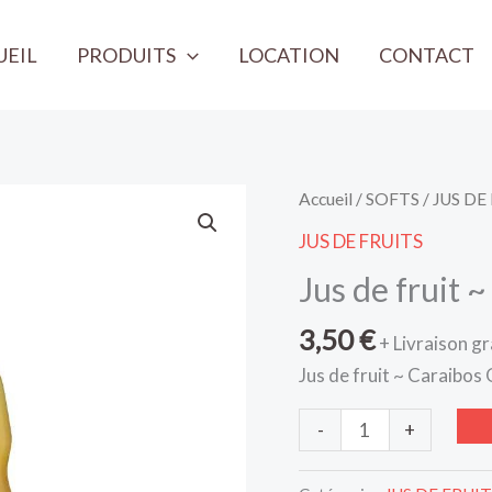
UEIL
PRODUITS
LOCATION
CONTACT
quantité
Accueil
/
SOFTS
/
JUS DE
de
JUS DE FRUITS
Jus
Jus de fruit 
de
fruit
3,50
€
+ Livraison gr
~
Jus de fruit ~ Caraibos
Caraibos
Orange
-
+
~
1