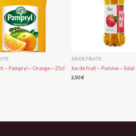
UITS
JUS DE FRUITS
uit ~ Pampryl ~ Orange ~ 25cl
Jus de fruit ~ Pomme ~ Solal 
2,50
€