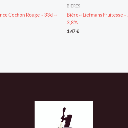
BIERES
ince Cochon Rouge ~ 33cl ~
Bière ~ Liefmans Fruitesse ~ 
3,8%
1,47
€