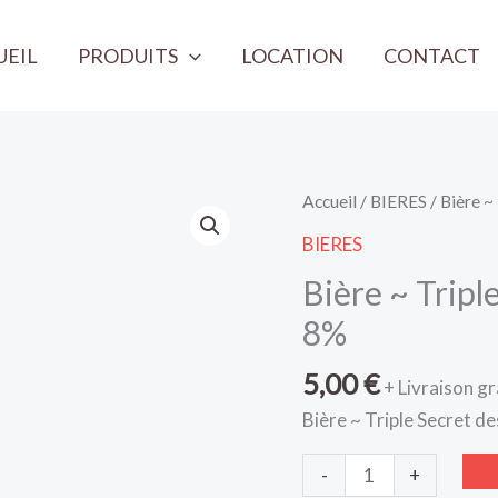
UEIL
PRODUITS
LOCATION
CONTACT
quantité
Accueil
/
BIERES
/ Bière ~
de
BIERES
Bière
Bière ~ Tripl
~
Triple
8%
Secret
5,00
€
des
+ Livraison gr
Moines
Bière ~ Triple Secret d
~
75cl
-
+