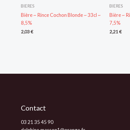
BIERES
BIERES
Bière ~ Rince Cochon Blonde ~ 33cl ~
Bière ~ R
8,5%
7,5%
2,03
€
2,21
€
Contact
03 21 35 45 90
delphine.masson1@orange.fr