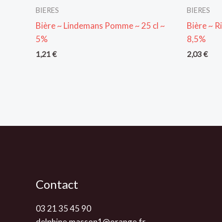
BIERES
BIERES
Bière ~ Lindemans Pomme ~ 25 cl ~
Bière ~ R
5%
8,5%
1,21
€
2,03
€
Contact
03 21 35 45 90
delphine.masson1@orange.fr