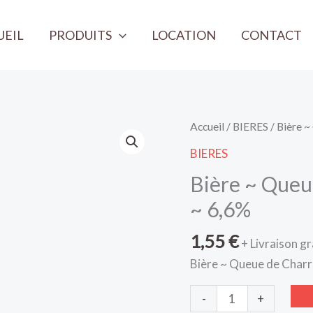
UEIL
PRODUITS
LOCATION
CONTACT
quantité
Accueil
/
BIERES
/ Bière ~
de
BIERES
Bière
Bière ~ Queu
~
Queue
~ 6,6%
de
1,55
€
Charrue
+ Livraison gr
Blonde
Bière ~ Queue de Charr
~
33cl
-
+