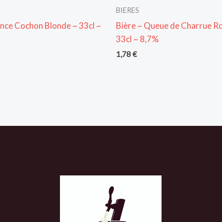
BIERES
ince Cochon Blonde ~ 33cl ~
Bière ~ Queue de Charrue R
33cl ~ 8,7%
1,78
€