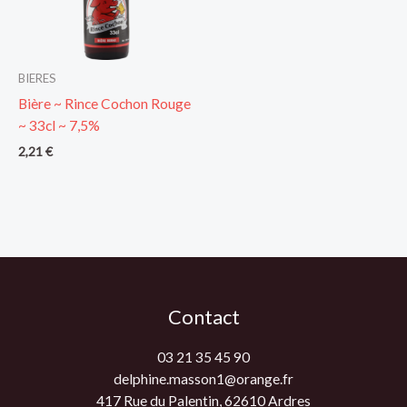
BIERES
Bière ~ Rince Cochon Rouge
~ 33cl ~ 7,5%
2,21
€
Contact
03 21 35 45 90
delphine.masson1@orange.fr
417 Rue du Palentin, 62610 Ardres