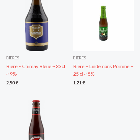
BIERES
BIERES
Bière ~ Chimay Bleue ~ 33cl
Bière ~ Lindemans Pomme ~
~ 9%
25 cl ~ 5%
2,50
€
1,21
€