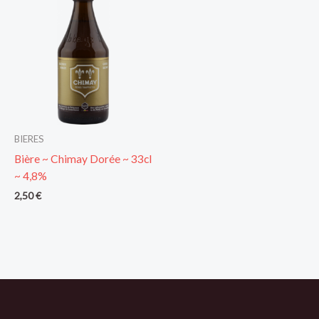
BIERES
Bière ~ Chimay Dorée ~ 33cl
~ 4,8%
2,50
€