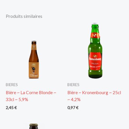
Produits similaires
BIERES
BIERES
Bière ~ La Corne Blonde ~
Bière ~ Kronenbourg ~ 25cl
33cl ~ 5,9%
~ 4,2%
2,45
€
0,97
€