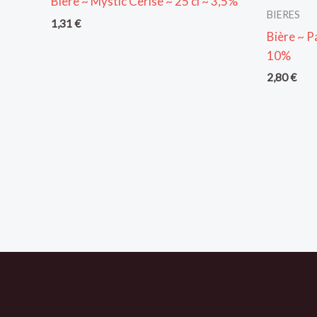
Bière ~ Mystic Cerise ~ 25 cl ~ 3,5%
BIERES
1,31
€
Bière ~ P
10%
2,80
€