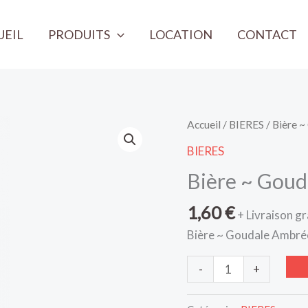
UEIL
PRODUITS
LOCATION
CONTACT
quantité
Accueil
/
BIERES
/ Bière 
de
BIERES
Bière
Bière ~ Goud
~
Goudale
1,60
€
+ Livraison gr
Ambrée
Bière ~ Goudale Ambrée
~
33cl
-
+
~
7,2%