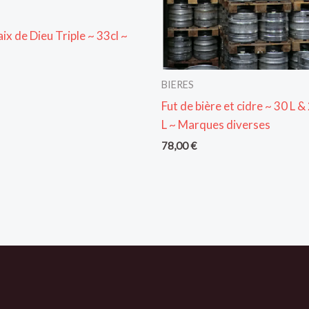
aix de Dieu Triple ~ 33cl ~
BIERES
Fut de bière et cidre ~ 30 L &
L ~ Marques diverses
78,00
€