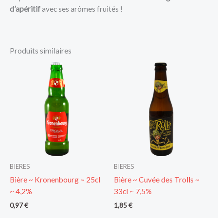
d’apéritif
avec ses arômes fruités !
Produits similaires
BIERES
BIERES
Bière ~ Kronenbourg ~ 25cl
Bière ~ Cuvée des Trolls ~
~ 4,2%
33cl ~ 7,5%
0,97
€
1,85
€