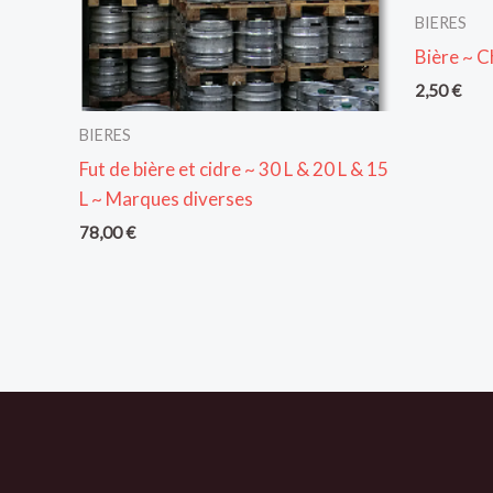
BIERES
Bière ~ C
2,50
€
BIERES
Fut de bière et cidre ~ 30 L & 20 L & 15
L ~ Marques diverses
78,00
€