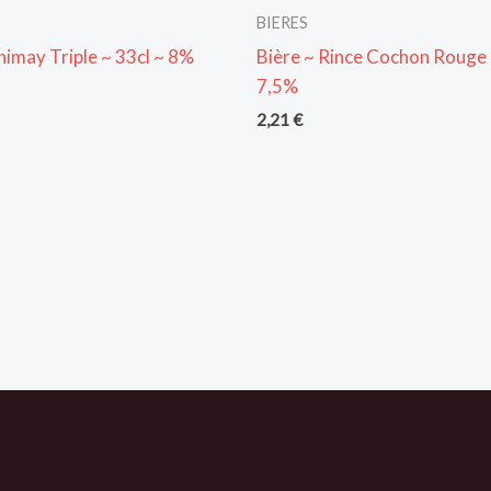
BIERES
himay Triple ~ 33cl ~ 8%
Bière ~ Rince Cochon Rouge 
7,5%
2,21
€