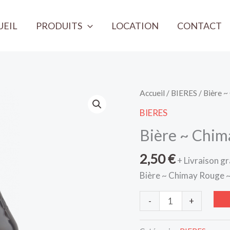
UEIL
PRODUITS
LOCATION
CONTACT
quantité
Accueil
/
BIERES
/ Bière 
de
BIERES
Bière
Bière ~ Chim
~
Chimay
2,50
€
+ Livraison gr
Rouge
Bière ~ Chimay Rouge ~
~
33cl
-
+
~
7%