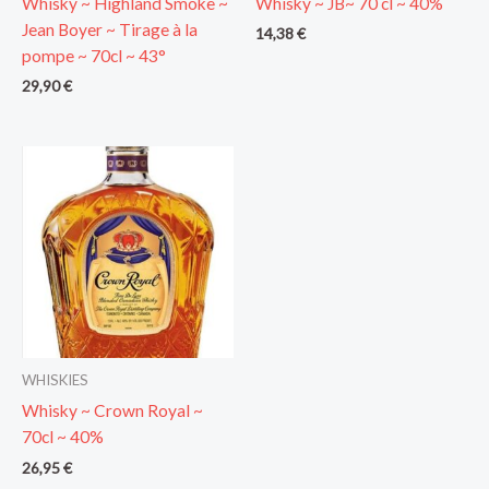
Whisky ~ Highland Smoke ~
Whisky ~ JB~ 70 cl ~ 40%
Jean Boyer ~ Tirage à la
14,38
€
pompe ~ 70cl ~ 43°
29,90
€
WHISKIES
Whisky ~ Crown Royal ~
70cl ~ 40%
26,95
€