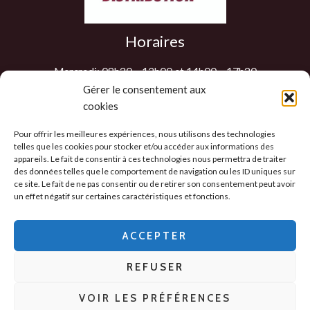
Horaires
Mercredi: 08h30 – 12h00 et 14h00 – 17h30
Jeudi: 08h30 – 12h00 et 14h00 – 17h30
Gérer le consentement aux
cookies
Vendredi: 08h30 – 12h00 et 14h00 – 17h30
Samedi : 9h00 – 12h00
Pour offrir les meilleures expériences, nous utilisons des technologies
Les autres jours sur RDV
telles que les cookies pour stocker et/ou accéder aux informations des
appareils. Le fait de consentir à ces technologies nous permettra de traiter
des données telles que le comportement de navigation ou les ID uniques sur
ce site. Le fait de ne pas consentir ou de retirer son consentement peut avoir
un effet négatif sur certaines caractéristiques et fonctions.
Politique de confidentialité
-
CGV
-
Mentions
Légales
-
ACCEPTER
Politique des cookies
REFUSER
Copyright © 2026 - 2D Distribution
VOIR LES PRÉFÉRENCES