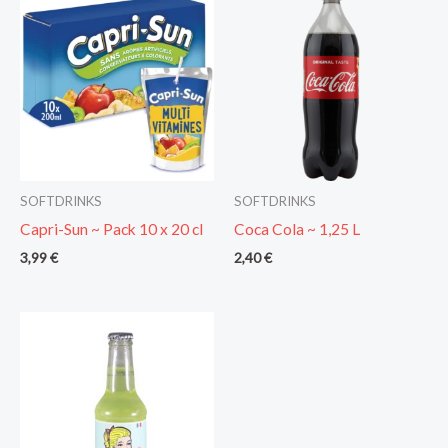
SOFTDRINKS
SOFTDRINKS
Capri-Sun ~ Pack 10 x 20 cl
Coca Cola ~ 1,25 L
3,99
€
2,40
€