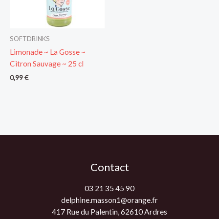
SOFTDRINKS
Limonade ~ La Gosse ~
Citron Sauvage ~ 25 cl
0,99
€
Contact
03 21 35 45 90
delphine.masson1@orange.fr
417 Rue du Palentin, 62610 Ardres