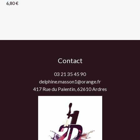
6,80
€
Contact
03 21 35 45 90
delphine.masson1@orange.fr
417 Rue du Palentin, 62610 Ardres