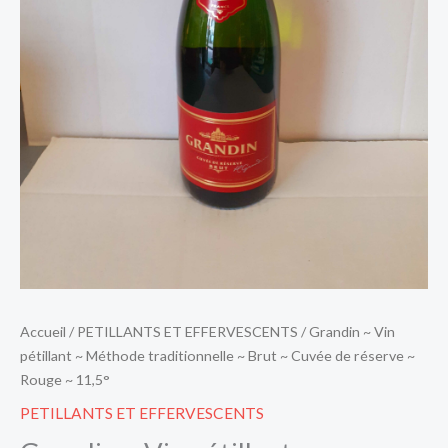
~
Cuvée
de
réserve
~
Rouge
~
11,5°
Accueil
/
PETILLANTS ET EFFERVESCENTS
/ Grandin ~ Vin
pétillant ~ Méthode traditionnelle ~ Brut ~ Cuvée de réserve ~
Rouge ~ 11,5°
PETILLANTS ET EFFERVESCENTS