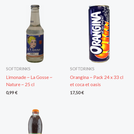
SOFTDRINKS
SOFTDRINKS
Limonade ~ La Gosse ~
Orangina ~ Pack 24 x 33 cl
Nature ~ 25 cl
et coca et oasis
0,99
€
17,50
€