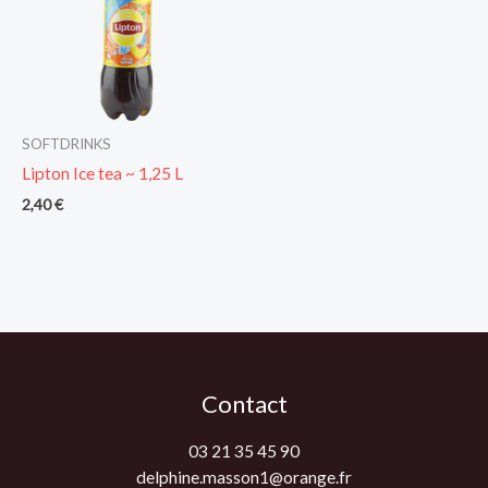
SOFTDRINKS
Lipton Ice tea ~ 1,25 L
2,40
€
Contact
03 21 35 45 90
delphine.masson1@orange.fr