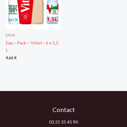
EAUX
Eau ~ Pack ~ Vittel ~ 6 x 1,5
L
4,66
€
Contact
03 21 35 45 90