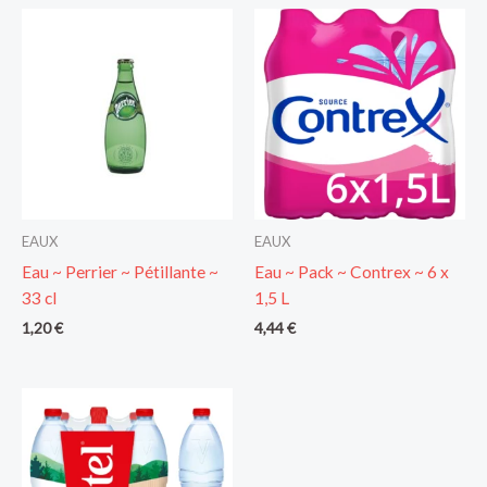
EAUX
EAUX
Eau ~ Perrier ~ Pétillante ~
Eau ~ Pack ~ Contrex ~ 6 x
33 cl
1,5 L
1,20
€
4,44
€