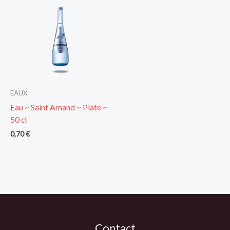
EAUX
Eau ~ Saint Amand ~ Plate ~
50 cl
0,70
€
Contact