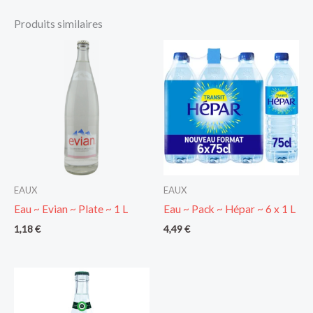
Produits similaires
EAUX
EAUX
Eau ~ Evian ~ Plate ~ 1 L
Eau ~ Pack ~ Hépar ~ 6 x 1 L
1,18
€
4,49
€