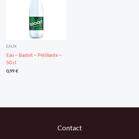
EAUX
Eau ~ Badoit ~ Pétillante ~
50 cl
0,99
€
Contact