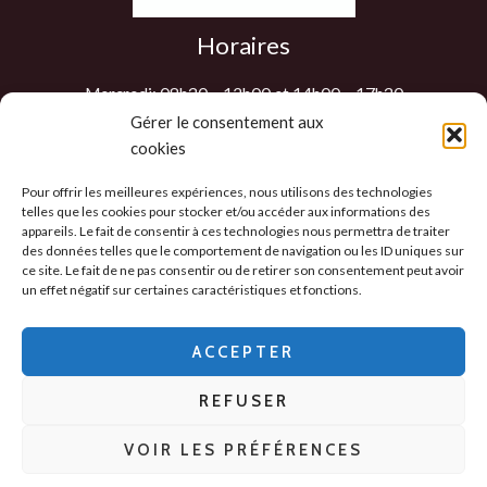
Horaires
Mercredi: 08h30 – 12h00 et 14h00 – 17h30
Jeudi: 08h30 – 12h00 et 14h00 – 17h30
Gérer le consentement aux
cookies
Vendredi: 08h30 – 12h00 et 14h00 – 17h30
Samedi : 9h00 – 12h00
Pour offrir les meilleures expériences, nous utilisons des technologies
Les autres jours sur RDV
telles que les cookies pour stocker et/ou accéder aux informations des
appareils. Le fait de consentir à ces technologies nous permettra de traiter
des données telles que le comportement de navigation ou les ID uniques sur
ce site. Le fait de ne pas consentir ou de retirer son consentement peut avoir
un effet négatif sur certaines caractéristiques et fonctions.
Politique de confidentialité
-
CGV
-
Mentions
Légales
-
ACCEPTER
Politique des cookies
REFUSER
Copyright © 2026 - 2D Distribution
VOIR LES PRÉFÉRENCES